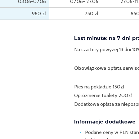
03.06-07.06
07.06- 27.06
27.06-11
980 zł
750 zł
850
Last minute: na 7 dni p
Na czartery powyżej 13 dni 10
Obowiązkowa opłata serwiso
Pies na pokładzie 150zł
Opróżnienie toalety 200zł
Dodatkowa opłata za niepospr
Informacje dodatkowe
Podane ceny w PLN stan