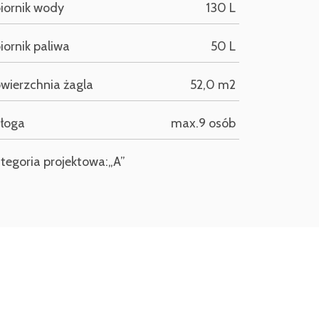
iornik wody
130 L
iornik paliwa
50 L
wierzchnia żagla
52,0 m2
łoga
max.9 osób
tegoria projektowa:„A”