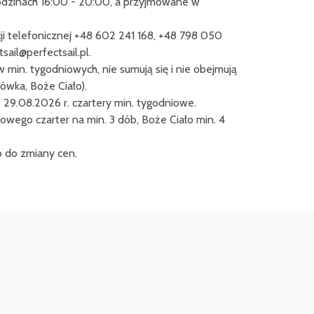
dzinach 16:00 - 20:00, a przyjmowane w
i telefonicznej +48 602 241 168, +48 798 050
sail@perfectsail.pl.
 min. tygodniowych, nie sumują się i nie obejmują
wka, Boże Ciało).
- 29.08.2026 r. czartery min. tygodniowe.
wego czarter na min. 3 dób, Boże Ciało min. 4
 do zmiany cen.