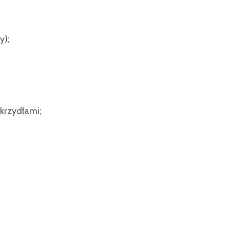
y);
skrzydłami;