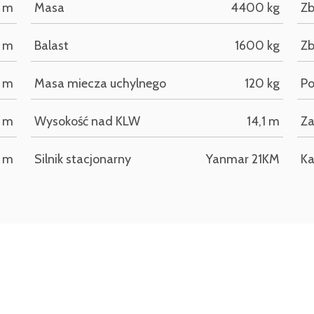
9 m
Masa
4400 kg
Zb
4 m
Balast
1600 kg
Zb
 m
Masa miecza uchylnego
120 kg
Po
0 m
Wysokość nad KLW
14,1 m
Za
5 m
Silnik stacjonarny
Yanmar 21KM
Ka