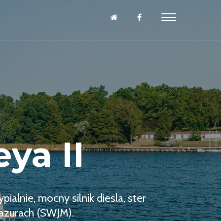
ya II
alnie, mocny silnik diesla, ster
Mazurach (SWJM).