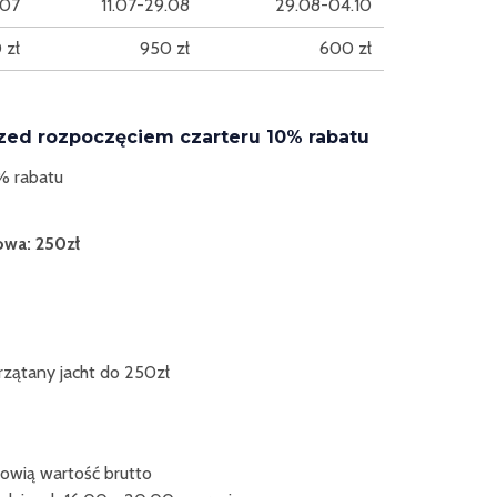
.07
11.07-29.08
29.08-04.10
 zł
950 zł
600 zł
rzed rozpoczęciem czarteru 10% rabatu
% rabatu
wa: 250zł
zątany jacht do 250zł
owią wartość brutto