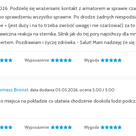
6. Podzielę się wrażeniami: kontakt z armatorem w sprawie czar
 po sprawdzeniu wszystko sprawne. Po drodze żadnych niespodzia
e + (jest duży i na to trzeba zwrócić uwagę i nie szarżować) za 
iczna reakcja na sternika. Silnik jak do tej pory najcichszy dla 
rtem. Pozdrawiam i życzę zdrówka - Salut! Mam nadzieję że si
Wyposażenie
Wygoda
omasz Bronst
, data dodania 05.05.2026, ocena 5,00 / 5.00
o miejsca na pokładzie co ułatwia chodzenie dookoła łodzi podc
Wyposażenie
Wygoda